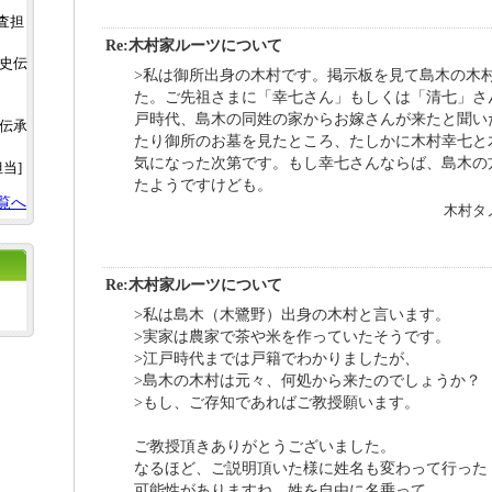
調査担
Re:木村家ルーツについて
土史伝
>私は御所出身の木村です。掲示板を見て島木の木
た。ご先祖さまに「幸七さん」もしくは「清七」さ
戸時代、島木の同姓の家からお嫁さんが来たと聞い
史伝承
たり御所のお墓を見たところ、たしかに木村幸七と
気になった次第です。もし幸七さんならば、島木の
担当]
たようですけども。
覧へ
木村タノ
Re:木村家ルーツについて
>私は島木（木鷺野）出身の木村と言います。
>実家は農家で茶や米を作っていたそうです。
>江戸時代までは戸籍でわかりましたが、
>島木の木村は元々、何処から来たのでしょうか？
>もし、ご存知であればご教授願います。
ご教授頂きありがとうございました。
なるほど、ご説明頂いた様に姓名も変わって行った
可能性がありますね。姓を自由に名乗って