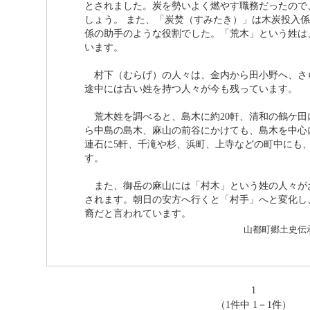
とされました。炭を勢いよく燃やす職務だったので
しょう。 また、「炭焚（すみたき）」は木炭投入
係の助手のような役割でした。「荒木」という姓は
います。
村下（むらげ）の人々は、金内から田小野へ、さ
途中には古い姓を持つ人々が今も残っています。
荒木姓を調べると、島木に約20軒、清和の鶴ケ田
ら中島の島木、麻山の前谷にかけても、島木を中心
連石に5軒、千滝や杉、浜町、上寺などの町中にも、
す。
また、御岳の麻山には「村木」という姓の人々が
されます。朝日の安方へ行くと「村手」へと変化し
裔だと言われています。
山都町郷土史伝承会
1
（1件中 1－1件）