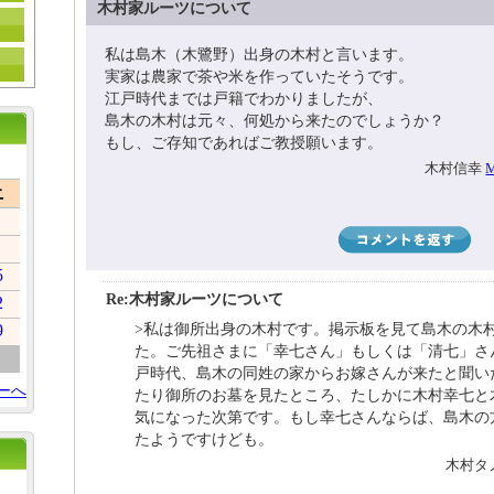
木村家ルーツについて
私は島木（木鷺野）出身の木村と言います。
実家は農家で茶や米を作っていたそうです。
江戸時代までは戸籍でわかりましたが、
島木の木村は元々、何処から来たのでしょうか？
もし、ご存知であればご教授願います。
木村信幸
M
土
5
Re:木村家ルーツについて
2
9
>私は御所出身の木村です。掲示板を見て島木の木
た。ご先祖さまに「幸七さん」もしくは「清七」さ
戸時代、島木の同姓の家からお嫁さんが来たと聞い
ーへ
たり御所のお墓を見たところ、たしかに木村幸七と
気になった次第です。もし幸七さんならば、島木の
たようですけども。
木村タノ