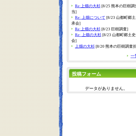
Re:上畑の大杉
[8/25 熊本の巨樹
当]
Re: 上畑について
[8/23 山都町郷
承会]
Re:上畑の大杉
[8/23 巨樹調査]
Re: 上畑の大杉
[8/23 山都町郷土
会]
上畑の大杉
[8/20 熊本の巨樹調査
一
投稿フォーム
データがありません。