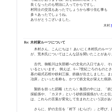
良くなったのも明治に入ってからですし、
村同士の交流もあったでしょうから移り住む事も
多々あったでしょうね。
ありがとうございました。
木村
Re: 木村家ルーツについて
木村さん、こんにちは！ あいにく木村氏のルーツ
が、荒木氏についてはこんな話を聞いたことがあり
古代、御船川は矢部郷への文化の入口であり、そ
いるといいます。 例えば、6～7世紀ごろのものと
基の箱式石棺や鉄剣三振、鉄鏃が出土しました。ま
冶床」といった名称も、かつて鉄文化が栄えた痕跡
製鉄を担った蹈鞴（たたら）集団の中には、「鉄
採鉱係や、「カヌチ」という砂鉄採掘係がいたと伝
は、これらの言葉が変化して生まれたという説があ
さらに、炉の主任を「村下（むらげ）」と呼び、