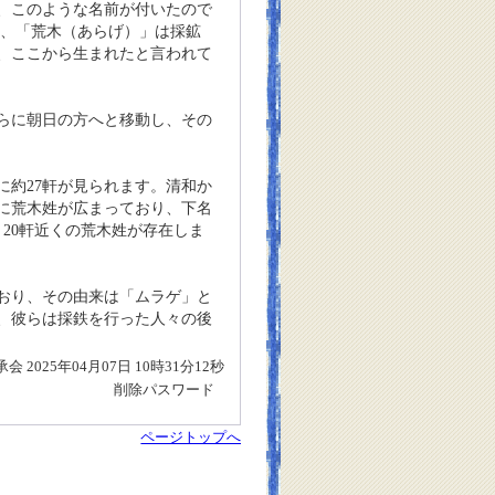
、このような名前が付いたので
係、「荒木（あらげ）」は採鉱
、ここから生まれたと言われて
らに朝日の方へと移動し、その
に約27軒が見られます。清和か
に荒木姓が広まっており、下名
20軒近くの荒木姓が存在しま
おり、その由来は「ムラゲ」と
、彼らは採鉄を行った人々の後
 2025年04月07日 10時31分12秒
削除パスワード
ページトップへ