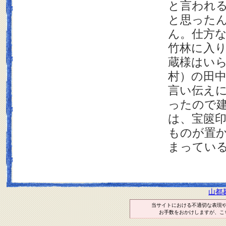
と言われ
と思った
ん。仕方
竹林に入
蔵様はい
村）の田
言い伝え
ったので
は、宝篋
ものが置
まってい
山都
当サイトにおける不適切な表現
お手数をおかけしますが、こ