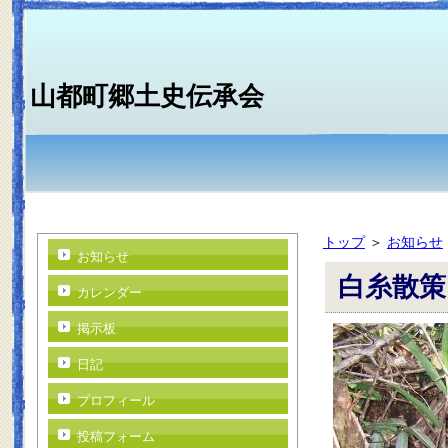
山都町郷土史伝承会
トップ
＞
お知らせ
お知らせ
白糸散策
カレンダー
掲示板
日記
プロフィール
投稿フォーム