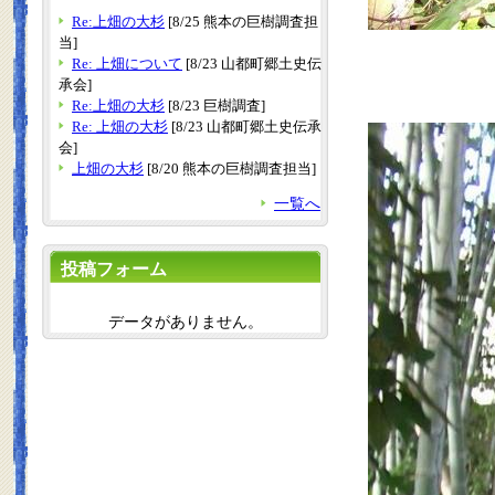
Re:上畑の大杉
[8/25 熊本の巨樹調査担
当]
Re: 上畑について
[8/23 山都町郷土史伝
承会]
Re:上畑の大杉
[8/23 巨樹調査]
Re: 上畑の大杉
[8/23 山都町郷土史伝承
会]
上畑の大杉
[8/20 熊本の巨樹調査担当]
一覧へ
投稿フォーム
データがありません。