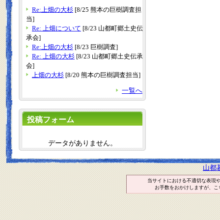
Re:上畑の大杉
[8/25 熊本の巨樹調査担
当]
Re: 上畑について
[8/23 山都町郷土史伝
承会]
Re:上畑の大杉
[8/23 巨樹調査]
Re: 上畑の大杉
[8/23 山都町郷土史伝承
会]
上畑の大杉
[8/20 熊本の巨樹調査担当]
一覧へ
投稿フォーム
データがありません。
山都
当サイトにおける不適切な表現
お手数をおかけしますが、こ