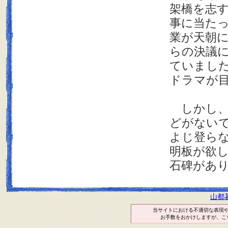
架橋を志
事に当た
業が天朝
らの決議
ていまし
ドラマが
しかし、
どがない
よじ登ら
明板が欲
石碑があ
山都
当サイトにおける不適切な表現
お手数をおかけしますが、こ