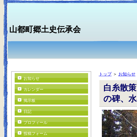
山都町郷土史伝承会
トップ
＞
お知らせ
お知らせ
白糸散策
カレンダー
の碑、水
掲示板
日記
プロフィール
投稿フォーム