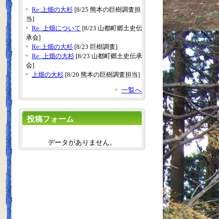
Re:上畑の大杉
[8/25 熊本の巨樹調査担
当]
Re: 上畑について
[8/23 山都町郷土史伝
承会]
Re:上畑の大杉
[8/23 巨樹調査]
Re: 上畑の大杉
[8/23 山都町郷土史伝承
会]
上畑の大杉
[8/20 熊本の巨樹調査担当]
一覧へ
投稿フォーム
データがありません。