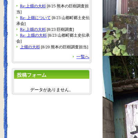
Re:上畑の大杉
[8/25 熊本の巨樹調査担
当]
Re: 上畑について
[8/23 山都町郷土史伝
承会]
Re:上畑の大杉
[8/23 巨樹調査]
Re: 上畑の大杉
[8/23 山都町郷土史伝承
会]
上畑の大杉
[8/20 熊本の巨樹調査担当]
一覧へ
投稿フォーム
データがありません。