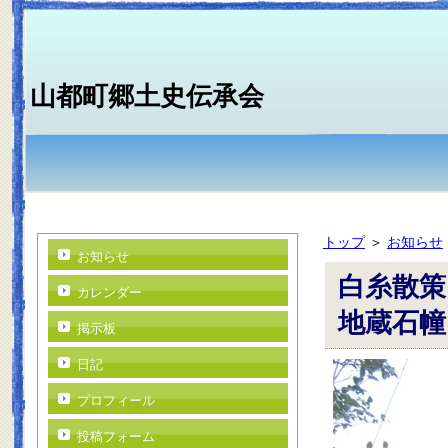
山都町郷土史伝承会
トップ
＞
お知らせ
お知らせ
白糸散策
カレンダー
地蔵石幢
掲示板
日記
プロフィール
投稿フォーム