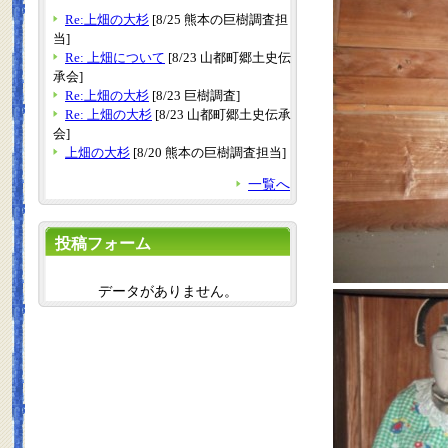
Re:上畑の大杉
[8/25 熊本の巨樹調査担
当]
Re: 上畑について
[8/23 山都町郷土史伝
承会]
Re:上畑の大杉
[8/23 巨樹調査]
Re: 上畑の大杉
[8/23 山都町郷土史伝承
会]
上畑の大杉
[8/20 熊本の巨樹調査担当]
一覧へ
投稿フォーム
データがありません。