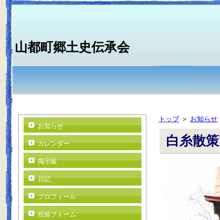
山都町郷土史伝承会
トップ
＞
お知らせ
お知らせ
白糸散策
カレンダー
掲示板
日記
プロフィール
投稿フォーム