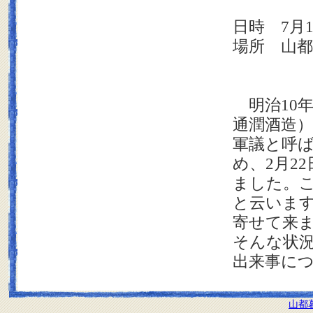
日時 7月
場所 山
明治10
通潤酒造
軍議と呼
め、2月2
ました。
と云いま
寄せて来
そんな状
出来事に
山都