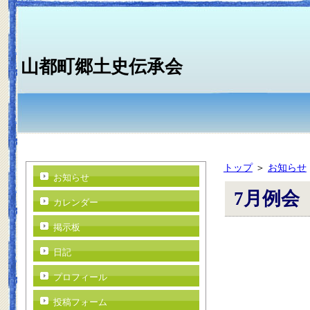
山都町郷土史伝承会
トップ
＞
お知らせ
お知らせ
7月例会
カレンダー
掲示板
日記
プロフィール
投稿フォーム