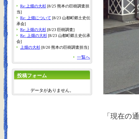
Re:上畑の大杉
[8/25 熊本の巨樹調査担
当]
Re: 上畑について
[8/23 山都町郷土史伝
承会]
Re:上畑の大杉
[8/23 巨樹調査]
Re: 上畑の大杉
[8/23 山都町郷土史伝承
会]
上畑の大杉
[8/20 熊本の巨樹調査担当]
一覧へ
投稿フォーム
データがありません。
写真は
「現在の