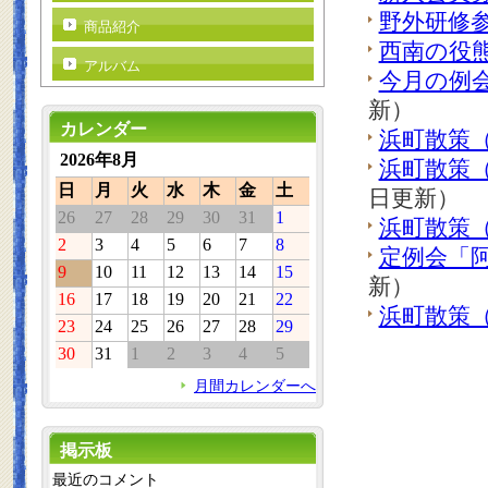
野外研修
商品紹介
西南の役
アルバム
今月の例
新）
カレンダー
浜町散策
2026年8月
浜町散策
日
月
火
水
木
金
土
日更新）
26
27
28
29
30
31
1
浜町散策
2
3
4
5
6
7
8
定例会「
9
10
11
12
13
14
15
新）
16
17
18
19
20
21
22
浜町散策
23
24
25
26
27
28
29
30
31
1
2
3
4
5
月間カレンダーへ
掲示板
最近のコメント