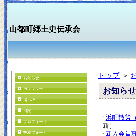
山都町郷土史伝承会
トップ
＞
お知らせ
お知ら
カレンダー
掲示板
日記
浜町散策
プロフィール
新）
投稿フォーム
新入会員