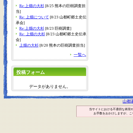
Re:上畑の大杉
[8/25 熊本の巨樹調査担
当]
Re: 上畑について
[8/23 山都町郷土史伝
承会]
Re:上畑の大杉
[8/23 巨樹調査]
Re: 上畑の大杉
[8/23 山都町郷土史伝承
会]
上畑の大杉
[8/20 熊本の巨樹調査担当]
一覧へ
投稿フォーム
データがありません。
山都
当サイトにおける不適切な表現
お手数をおかけしますが、こ