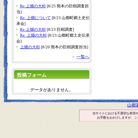
Re:上畑の大杉
[8/25 熊本の巨樹調査担
当]
Re: 上畑について
[8/23 山都町郷土史伝
承会]
Re:上畑の大杉
[8/23 巨樹調査]
Re: 上畑の大杉
[8/23 山都町郷土史伝承
会]
上畑の大杉
[8/20 熊本の巨樹調査担当]
一覧へ
投稿フォーム
データがありません。
山都
当サイトにおける不適切な表現
お手数をおかけしますが、こ