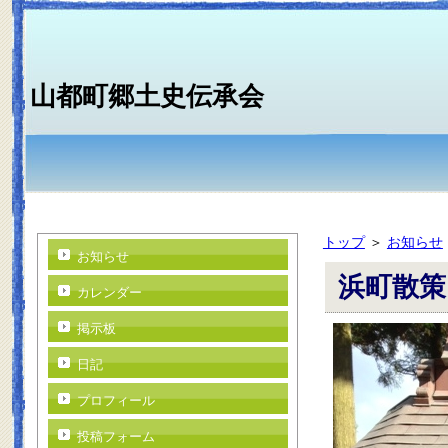
山都町郷土史伝承会
トップ
＞
お知らせ
お知らせ
浜町散策
カレンダー
掲示板
日記
プロフィール
投稿フォーム