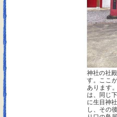
神社の社
す。ここ
あります
は、同じ
に生目神
し、その
り口の鳥