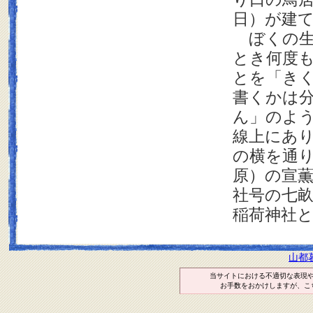
日）が建
ぼくの生
とき何度
とを「き
書くかは
ん」のよ
線上にあ
の
横を通
原）の宣
社号の七
稲荷神社
山都
当サイトにおける不適切な表現
お手数をおかけしますが、こ