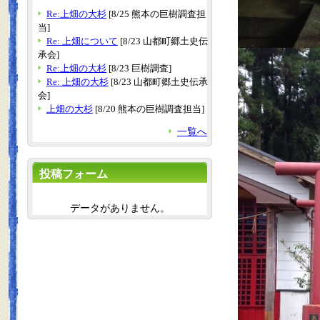
Re:上畑の大杉
[8/25 熊本の巨樹調査担
当]
Re: 上畑について
[8/23 山都町郷土史伝
承会]
Re:上畑の大杉
[8/23 巨樹調査]
Re: 上畑の大杉
[8/23 山都町郷土史伝承
会]
上畑の大杉
[8/20 熊本の巨樹調査担当]
一覧へ
投稿フォーム
データがありません。