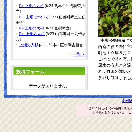
Re:上畑の大杉
[8/25 熊本の巨樹調査担
当]
Re: 上畑について
[8/23 山都町郷土史伝
承会]
Re:上畑の大杉
[8/23 巨樹調査]
Re: 上畑の大杉
[8/23 山都町郷土史伝承
会]
中央公民館前に案
上畑の大杉
[8/20 熊本の巨樹調査担当]
西南の役の際に官
明治１０年５月２
一覧へ
この地で熊本有志
原水の有志と合流
投稿フォーム
れ，竹田の戦いか
参戦し凱旋しまし
データがありません。
山都
当サイトにおける不適切な表現
お手数をおかけしますが、こ