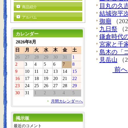
目丸の久
商品紹介
結城弥平
アルバム
御廟
（20
九日祭
（2
カレンダー
鎌倉時代
2026年8月
宮家と千
日
月
火
水
木
金
土
島木の「
26
27
28
29
30
31
1
見岳山
（2
2
3
4
5
6
7
8
前
9
10
11
12
13
14
15
16
17
18
19
20
21
22
23
24
25
26
27
28
29
30
31
1
2
3
4
5
月間カレンダーへ
掲示板
最近のコメント