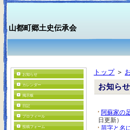
山都町郷土史伝承会
トップ
＞
お知らせ
お知ら
カレンダー
掲示板
日記
阿蘇家の足
プロフィール
日更新）
投稿フォーム
苗字と名