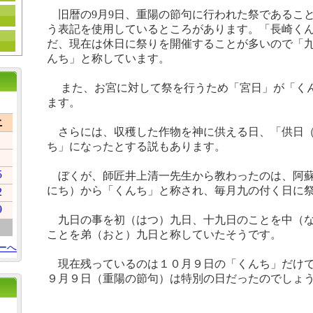
旧暦の
9
月
9
日、重陽の節句に行われた祭であるこ
う表記を使用しているところがあります。「長崎く
だ、現在は休日に祭りを開催することが多いので「
んち」と称しています。
また、お宮に対して祭を行うため「宮日」が「く
ます。
土
さらには、収穫した作物を神に供える日、「供日（
ち」になったとする説もあります。
5
ぼくが、師匠井上清一先生から教わったのは、阿蘇
にち）から「くんち」と称され、毎月九の付く日に
2
9
九日の事を初（はつ）九日、十九日のことを中（な
ことを弟（おと）九日と称していたそうです。
ーへ
現在残っているのは１０月９日の「くんち」だけで
９月９日（重陽の節句）は特別の日だったのでしょ