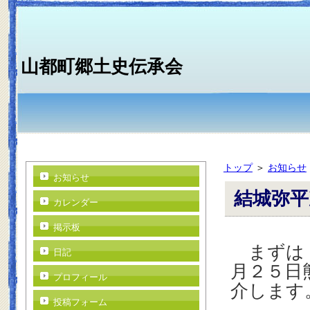
山都町郷土史伝承会
トップ
＞
お知らせ
お知らせ
結城弥平
カレンダー
掲示板
まずは，
日記
月２５日
プロフィール
介します
投稿フォーム