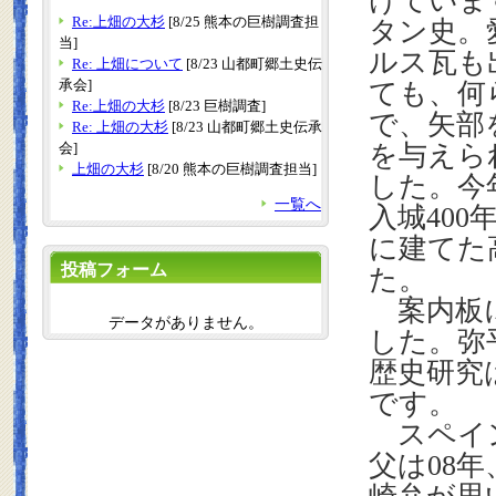
けていま
Re:上畑の大杉
[8/25 熊本の巨樹調査担
タン史。
当]
ルス瓦も
Re: 上畑について
[8/23 山都町郷土史伝
承会]
ても、何
Re:上畑の大杉
[8/23 巨樹調査]
で、矢部
Re: 上畑の大杉
[8/23 山都町郷土史伝承
会]
を与えら
上畑の大杉
[8/20 熊本の巨樹調査担当]
した。今
一覧へ
入城
400
に建てた
投稿フォーム
た。
案内板に
データがありません。
した。弥
歴史研究
です。
スペイン
父は
08
年