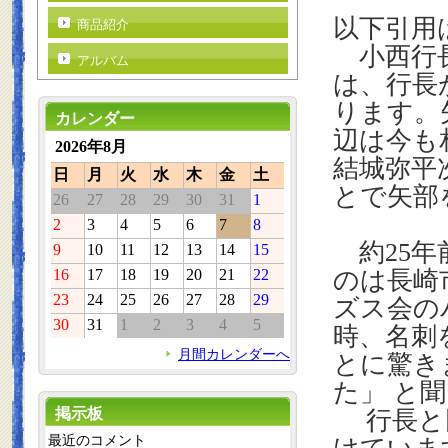
以下引用
商品紹介
小西行長
アルバム
は、行長
ります。
カレンダー
辺は今も
2026年8月
結城弥平
日
月
火
水
木
金
土
とで矢部
26
27
28
29
30
31
1
2
3
4
5
6
7
8
約
25
年
9
10
11
12
13
14
15
16
17
18
19
20
21
22
のは長崎
23
24
25
26
27
28
29
ズス会の
30
31
1
2
3
4
5
時、名刺
月間カレンダーへ
とに驚き
た」 と
掲示板
行長と同
最近のコメント