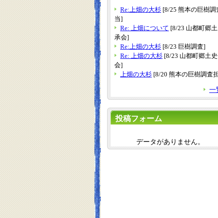
Re:上畑の大杉
[8/25 熊本の巨樹
当]
Re: 上畑について
[8/23 山都町郷
承会]
Re:上畑の大杉
[8/23 巨樹調査]
Re: 上畑の大杉
[8/23 山都町郷土
会]
上畑の大杉
[8/20 熊本の巨樹調査
一
投稿フォーム
データがありません。