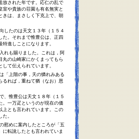
追放された年です。応仁の乱で
皇室や貴族の荘園も有名無実と
ときは、まさしく下克上で、朝
した。それまで惟豊公は、正四
級特進しことになります。
目丸の山崎家にかくまってもら
として伝えられています。
らるれば，重ねて猶（なお）恩
た。一万疋というのが現在の価
以上とも言われています。この
した。
」に転訛したとも言われていま