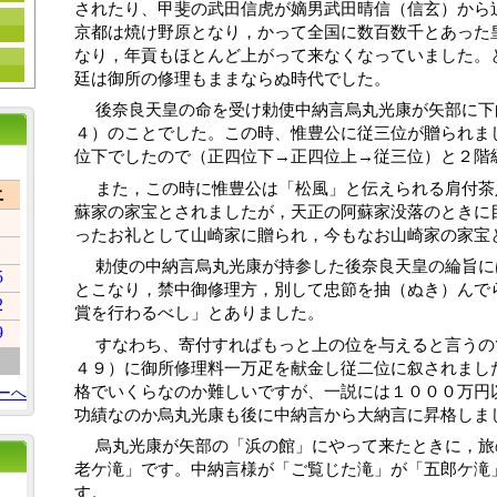
されたり、甲斐の武田信虎が嫡男武田晴信（信玄）から
京都は焼け野原となり，かって全国に数百数千とあった
なり，年貢もほとんど上がって来なくなっていました。
廷は御所の修理もままならぬ時代でした。
 　後奈良天皇の命を受け勅使中納言烏丸光康が矢部に下向したのは天文１３年（１５４
４）のことでした。この時、惟豊公に従三位が贈られま
位下でしたので（正四位下→正四位上→従三位）と２階
 　また，この時に惟豊公は「松風」と伝えられる肩付茶入れも賜りました。これは，阿
土
蘇家の家宝とされましたが，天正の阿蘇家没落のときに
ったお礼として山崎家に贈られ，今もなお山崎家の家宝
 　勅使の中納言烏丸光康が持参した後奈良天皇の綸旨には「上階の事，天の憐れみある
5
とこなり，禁中御修理方，別して忠節を抽（ぬき）んで
2
賞を行わるべし」とありました。
9
 　すなわち、寄付すればもっと上の位を与えると言うので、惟豊公は天文１８年（１５
４９）に御所修理料一万疋を献金し従二位に叙されまし
格でいくらなのか難しいですが、一説には１０００万円
ーへ
功績なのか烏丸光康も後に中納言から大納言に昇格しま
 　烏丸光康が矢部の「浜の館」にやって来たときに，旅の慰めに案内したところが「五
老ケ滝」です。中納言様が「ご覧じた滝」が「五郎ケ滝
す。