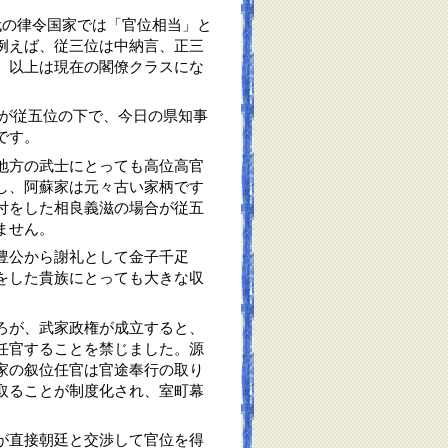
例えば、従三位は中納言、正三
。以上は現在の閣僚クラスにな
です。
地方の武士にとっても高位高官
し、阿蘇家は元々古い家柄です
付をした相良義滋の場合が従五
ません。
豊公から謝礼として金子千疋
をした貴族にとっても大きな収
ろが、武家政権が成立すると、
任官することを禁じました。源
家の叙位任官は官途奉行の取り
取ることが制度化され、室町幕
が直接朝廷と交渉して官位を得