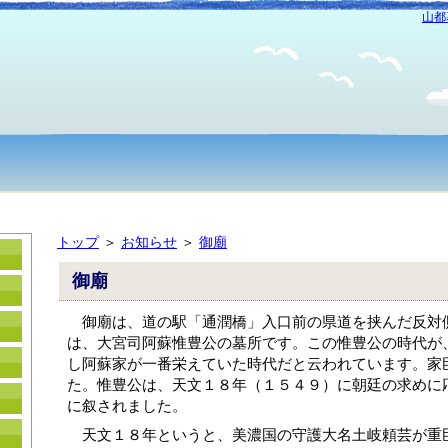
山都
トップ
＞
お知らせ
＞
御廟
御廟
　御廟は、道の駅「通潤橋」入口前の県道を挟んだ反対
は、大宮司阿蘇惟豊公の墓所です。この惟豊公の時代が
し阿蘇家が一番栄えていた時代だと云われています。家
た。惟豊公は、天文１８年（１５４９）に朝廷の求めに
に叙されました。
　天文１８年というと、美濃国の守護大名土岐頼芸が重