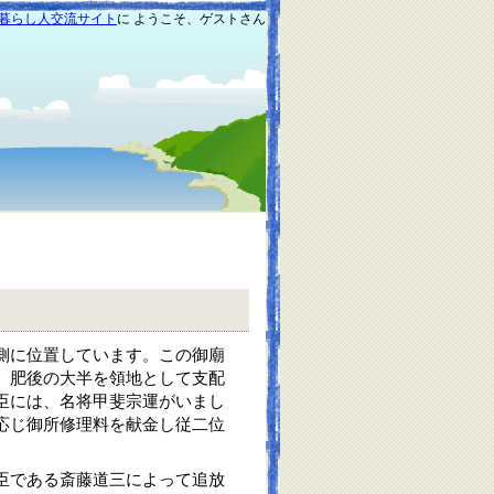
暮らし人交流サイト
に ようこそ、ゲストさん
側に位置しています。この御廟
、肥後の大半を領地として支配
臣には、名将甲斐宗運がいまし
応じ御所修理料を献金し従二位
臣である斎藤道三によって追放