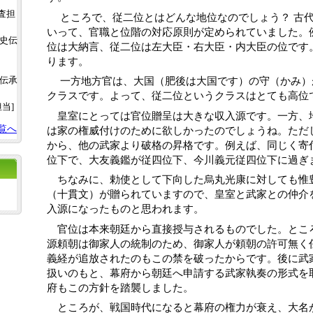
調査担
 　ところで、従二位とはどんな地位なのでしょう？ 古代の律令国家では「官位相当」と
いって、官職と位階の対応原則が定められていました。
土史伝
位は大納言、従二位は左大臣・右大臣・内大臣の位です
ります。
 　一方地方官は、大国（肥後は大国です）の守（かみ）が従五位の下で、今日の県知事
史伝承
クラスです。よって、従二位というクラスはとても高位
担当]
　皇室にとっては官位贈呈は大きな収入源です。一方、
は家の権威付けのために欲しかったのでしょうね。ただ
覧へ
から、他の武家より破格の昇格です。例えば、同じく寄
位下で、大友義鑑が従四位下、今川義元従四位下に過ぎ
　ちなみに、勅使として下向した烏丸光康に対しても惟
（十貫文）が贈られていますので、皇室と武家との仲介
入源になったものと思われます。
　官位は本来朝廷から直接授与されるものでした。とこ
源頼朝は御家人の統制のため、御家人が頼朝の許可無く
義経が追放されたのもこの禁を破ったからです。後に武
扱いのもと、幕府から朝廷へ申請する武家執奏の形式を
府もこの方針を踏襲しました。
　ところが、戦国時代になると幕府の権力が衰え、大名