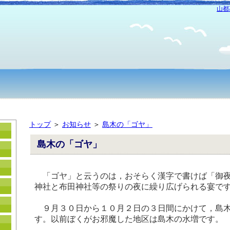
山都
トップ
＞
お知らせ
＞
島木の「ゴヤ」
島木の「ゴヤ」
「ゴヤ」と云うのは，おそらく漢字で書けば「御夜
神社と布田神社等の祭りの夜に繰り広げられる宴で
９月３０日から１０月２日の３日間にかけて，島木
す。以前ぼくがお邪魔した地区は島木の水増です。