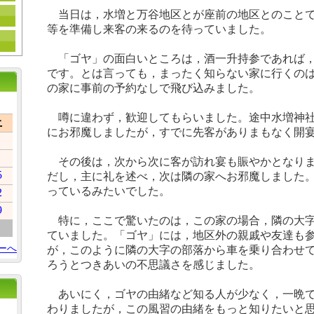
当日は，水増と万谷地区とが座前の地区とのことで
等を準備し来客の来るのを待っていました。
「ゴヤ」の面白いところは，酒一升持参であれば，
です。とは言っても，まったく知らない家に行くの
の家に事前の予約なしで飛び込みました。
噂に違わず，歓迎してもらいました。途中水増神社
土
にお邪魔しましたが，すでに先客がありまもなく開
その後は，次から次に客が訪れ宴も賑やかとなりま
5
だし，主に礼を述べ，次は隣の家へお邪魔しました
っているみたいでした。
2
9
特に，ここで驚いたのは，この家の場合，隣の大字
ていました。「ゴヤ」には，地区外の親戚や友達も
ーへ
が，このように隣の大字の部落から車を乗り合わせ
ろうとつきあいの不思議さを感じました。
あいにく，ゴヤの由緒など知る人が少なく，一晩で
わりましたが，この風習の由緒をもっと知りたいと