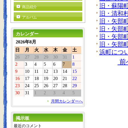
旧・蘇陽
商品紹介
旧・清和
アルバム
旧・矢部
旧・矢部
カレンダー
旧・矢部
2026年8月
旧・矢部
日
月
火
水
木
金
土
浜町につ
26
27
28
29
30
31
1
前
2
3
4
5
6
7
8
9
10
11
12
13
14
15
16
17
18
19
20
21
22
23
24
25
26
27
28
29
30
31
1
2
3
4
5
月間カレンダーへ
掲示板
最近のコメント