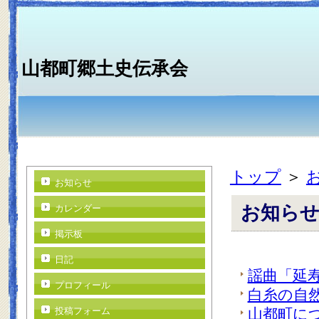
山都町郷土史伝承会
トップ
＞
お知らせ
お知ら
カレンダー
掲示板
日記
謡曲「延
プロフィール
白糸の自
投稿フォーム
山都町に