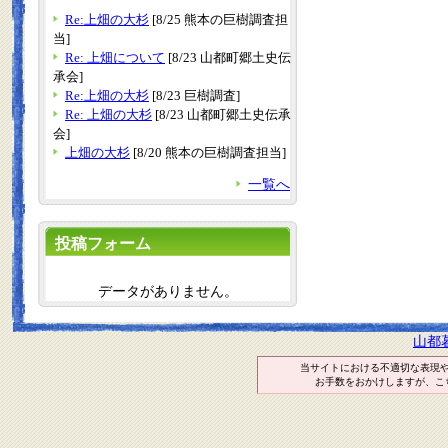
Re:上畑の大杉
[8/25 熊本の巨樹調査担
当]
Re: 上畑について
[8/23 山都町郷土史伝
承会]
Re:上畑の大杉
[8/23 巨樹調査]
Re: 上畑の大杉
[8/23 山都町郷土史伝承
会]
上畑の大杉
[8/20 熊本の巨樹調査担当]
一覧へ
投稿フォーム
データがありません。
山都
当サイトにおける不適切な表現
お手数をおかけしますが、こ