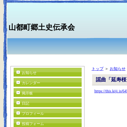
山都町郷土史伝承会
トップ
＞
お知らせ
お知らせ
謡曲「延寿桜
カレンダー
https://this.kiji.is
掲示板
日記
プロフィール
投稿フォーム