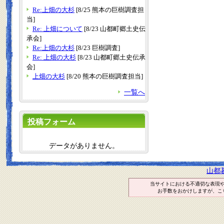
Re:上畑の大杉
[8/25 熊本の巨樹調査担
当]
Re: 上畑について
[8/23 山都町郷土史伝
承会]
Re:上畑の大杉
[8/23 巨樹調査]
Re: 上畑の大杉
[8/23 山都町郷土史伝承
会]
上畑の大杉
[8/20 熊本の巨樹調査担当]
一覧へ
投稿フォーム
データがありません。
山都
当サイトにおける不適切な表現
お手数をおかけしますが、こ