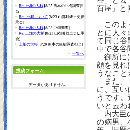
谷」と云
Re:上畑の大杉
[8/25 熊本の巨樹調査担
百屋」と
当]
Re: 上畑について
[8/23 山都町郷土史伝
承会]
このよう
Re:上畑の大杉
[8/23 巨樹調査]
とに人々
Re: 上畑の大杉
[8/23 山都町郷土史伝承
会]
て同じ谷
上畑の大杉
[8/20 熊本の巨樹調査担当]
中で各谷
一覧へ
御所には
顔を見れ
投稿フォーム
うなこと
また、一
データがありません。
に、互い
うです。
いと云わ
内大臣の
の嫡男、