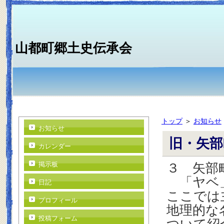
山都町郷土史伝承会
トップ
＞
お知らせ
お知らせ
旧・矢部
カレンダー
掲示板
３ 矢部
「ヤベ」
日記
ここでは
プロフィール
地理的な
投稿フォーム