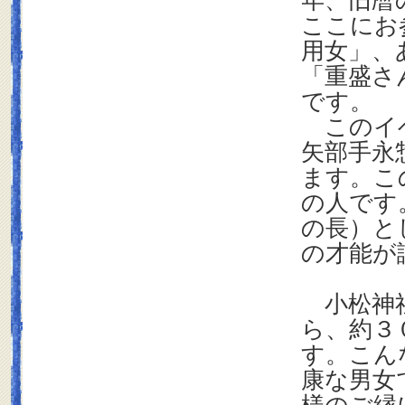
年、旧暦
ここにお
用女」、
「重盛さ
です。
このイベ
矢部手永
ます。こ
の人です
の長）と
の才能が
小松神社
ら、約３
す。こん
康な男女