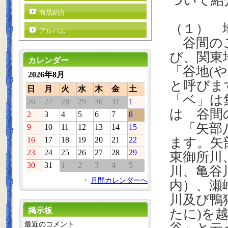
ついて紹
商品紹介
（１） 
アルバム
谷間のこ
び、関東
カレンダー
「谷地
(
や
2026年8月
と呼びま
日
月
火
水
木
金
土
「ベ」は
26
27
28
29
30
31
1
は 谷間
2
3
4
5
6
7
8
「矢部
9
10
11
12
13
14
15
16
17
18
19
20
21
22
ます。矢
23
24
25
26
27
28
29
東御所川
30
31
1
2
3
4
5
川、亀谷
月間カレンダーへ
内）、瀬
川及び鴨
掲示板
たに
)
を
最近のコメント