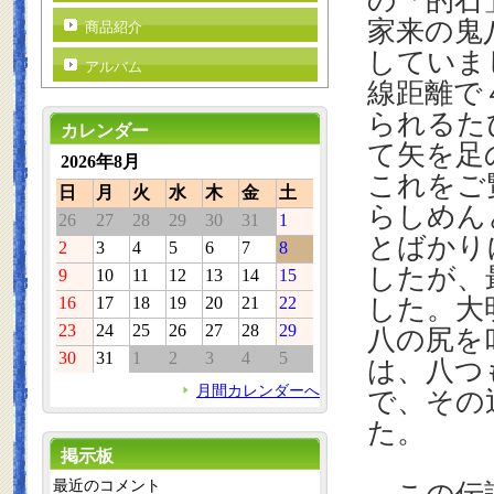
の「的石
家来の鬼
商品紹介
していま
アルバム
線距離で
られるた
カレンダー
て矢を足
2026年8月
これをご
日
月
火
水
木
金
土
らしめん
26
27
28
29
30
31
1
とばかり
2
3
4
5
6
7
8
したが、
9
10
11
12
13
14
15
16
17
18
19
20
21
22
した。大
23
24
25
26
27
28
29
八の尻を
30
31
1
2
3
4
5
は、八つ
月間カレンダーへ
で、その
た。
掲示板
最近のコメント