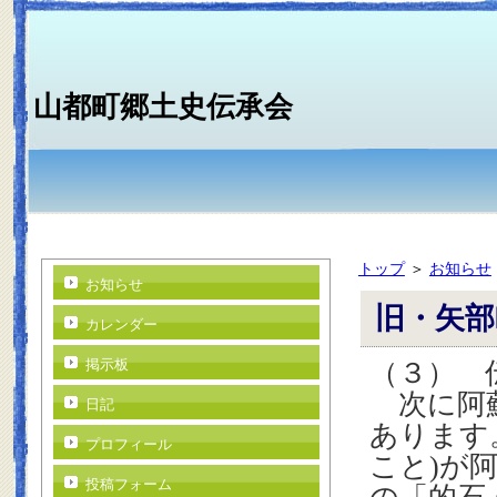
山都町郷土史伝承会
トップ
＞
お知らせ
お知らせ
旧・矢部
カレンダー
掲示板
（３） 
次に阿
日記
あります
プロフィール
こと
)
が
投稿フォーム