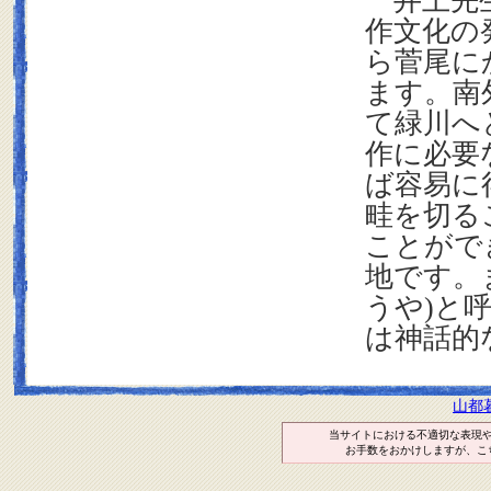
井上先生
作文化の
ら菅尾に
ます。南
て緑川へ
作に必要
ば容易に
畦を切る
ことがで
地です。
うや
)
と
は神話的
山都
当サイトにおける不適切な表現
お手数をおかけしますが、こ