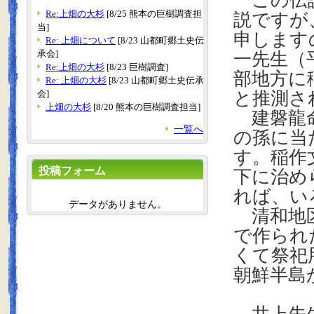
この伝説
Re:上畑の大杉
[8/25 熊本の巨樹調査担
説ですが
当]
申します
Re: 上畑について
[8/23 山都町郷土史伝
承会]
一先生（
Re:上畑の大杉
[8/23 巨樹調査]
部地方に
Re: 上畑の大杉
[8/23 山都町郷土史伝承
会]
と推測さ
上畑の大杉
[8/20 熊本の巨樹調査担当]
建磐龍
一覧へ
の孫に当
す。稲作
投稿フォーム
下に治め
れば、い
データがありません。
清和地区
で作られ
くて祭祀
朝鮮半島