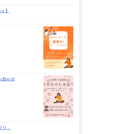
会♬】
お知らせ
プリ」