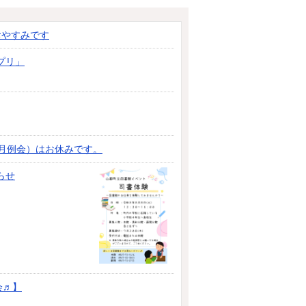
おやすみです
プリ」
8月例会）はお休みです。
らせ
会♬】