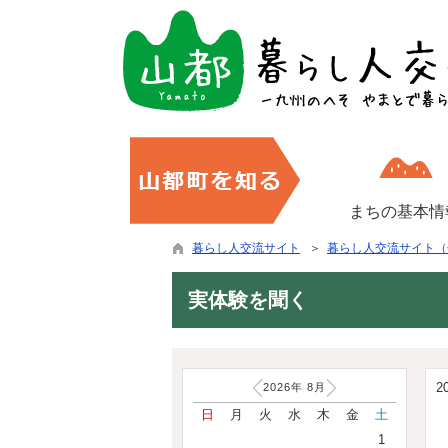
まちの基本情
暮らし人交流サイト
＞
暮らし人交流サイト（
実体験を聞く
2
2026年
8
月
日
月
火
水
木
金
土
1