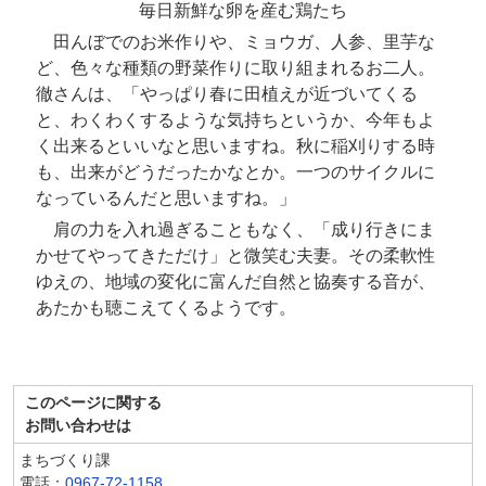
毎日新鮮な卵を産む鶏たち
田んぼでのお米作りや、ミョウガ、人参、里芋な
ど、色々な種類の野菜作りに取り組まれるお二人。
徹さんは、「やっぱり春に田植えが近づいてくる
と、わくわくするような気持ちというか、今年もよ
く出来るといいなと思いますね。秋に稲刈りする時
も、出来がどうだったかなとか。一つのサイクルに
なっているんだと思いますね。」
肩の力を入れ過ぎることもなく、「成り行きにま
かせてやってきただけ」と微笑む夫妻。その柔軟性
ゆえの、地域の変化に富んだ自然と協奏する音が、
あたかも聴こえてくるようです。
このページに関する
お問い合わせは
まちづくり課
電話：
0967-72-1158