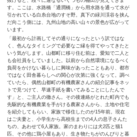
抜けると、段々に連なるいくつもの棚田が見えてきま
す。ここは、水路橋「通潤橋」から用水路を通って水が
引かれている白糸台地のすそ野。真下の緑川渓谷を挟ん
だ向こう側には、九州山地の高い山々の景色が広がって
います。
「最初から計画してその通りになったという訳ではな
く、色んなタイミングで必要なご縁を得てやってきたと
いう気がします。山都町に移り住む前は、愛知で二人と
も会社員をしていました。以前から自然環境になるべく
負荷をかけない暮らしに興味があったこともあり、都市
ではなく田舎暮らしへの関心が次第に強くなって。調べ
ていたら、偶然山都町の有機農家さんの紹介記事をネッ
トで見つけて、早速手紙を書いてみることにしたんで
す」と、ご主人の徹さん。その後連絡がとれた町内でも
先駆的な有機農業を手がける農家さんから、土地や住宅
を紹介してもらい、家族で移住したのが15年前。現在
はご夫妻と、小学生から高校生までの4人の息子さんた
ちの、あわせて6人家族。家のまわりには犬2匹と猫1
匹、その他に鶏小屋もあり、生き物たちがのんびりと暮