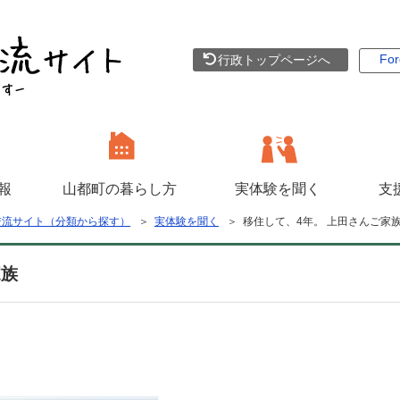
For
行政トップページへ
報
山都町の暮らし方
実体験を聞く
支
交流サイト（分類から探す）
＞
実体験を聞く
＞ 移住して、4年。 上田さんご家
家族