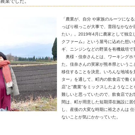
が農業でした。
「農業が、自分 や家族のルーツにな
っぱり根っこが大事で、普段なかなか
たい」。2019年4月に農家として独
クファーム』という屋号に込めた想い
ギ、ニンジンなどの野菜を有機栽培で
奥様・佳奈さんとは、ワーキングホ
た。佳奈さんの実家が熊本県というこ
移住することを決意。いろんな地域を
ター』を通して、町内の飲食店で働く
店”と”農業”をミックスしたようなこ
難しいと思っていたので、飲食店でお
間は、町が用意した短期滞在施設に居
し、産後の大変な時期に裕之さんは 
ないことが気にかかっていた。