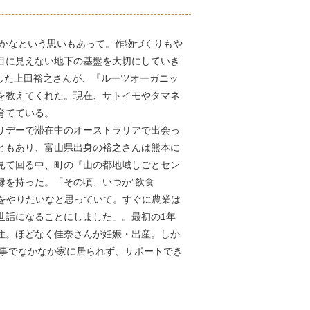
るかなという思いもあって。作物づくりもや
目に見えない地下の基盤を大切にしていき
立した上田裕之さんが、『ルーツオーガニッ
を教えてくれた。現在、サトイモやタマネ
育てている。
リデーで滞在中のオーストラリアで出会っ
ともあり、富山県出身の裕之さんは熊本に
見て回る中、町の『山の都地域しごとセン
縁を持った。「その頃、いつか”飲食
とをやりたいなと思っていて。すぐに農業は
世話になることにしました」。最初の1年
住。ほどなく佳奈さんが妊娠・出産。しか
仕事でなかなか家に居られず、サポートでき