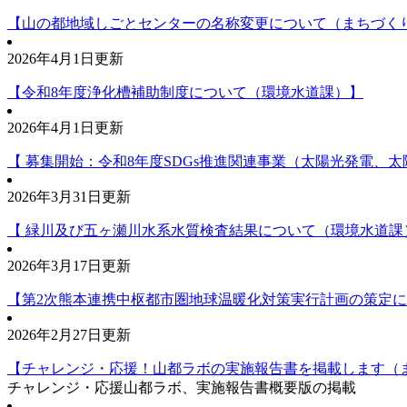
【山の都地域しごとセンターの名称変更について（まちづく
2026年4月1日更新
【令和8年度浄化槽補助制度について（環境水道課）】
2026年4月1日更新
【 募集開始：令和8年度SDGs推進関連事業（太陽光発電
2026年3月31日更新
【 緑川及び五ヶ瀬川水系水質検査結果について（環境水道課
2026年3月17日更新
【第2次熊本連携中枢都市圏地球温暖化対策実行計画の策定
2026年2月27日更新
【チャレンジ・応援！山都ラボの実施報告書を掲載します（
チャレンジ・応援山都ラボ、実施報告書概要版の掲載