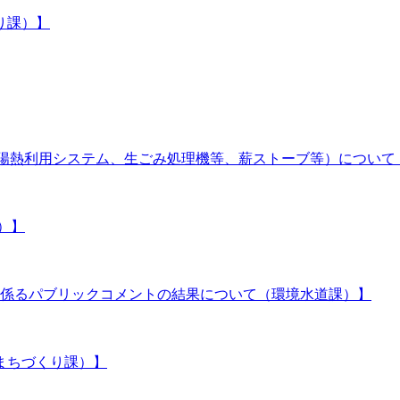
り課）】
、太陽熱利用システム、生ごみ処理機等、薪ストーブ等）につい
）】
に係るパブリックコメントの結果について（環境水道課）】
まちづくり課）】