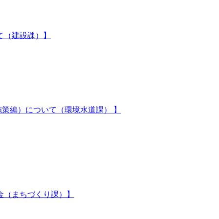
て（建設課）】
施策編）について（環境水道課） 】
金（まちづくり課）】