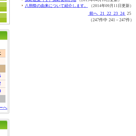
八朔祭の由来について紹介します。
（2014年09月11日更新）
前へ
21
22
23
24
25
（247件中 241－247件）
土
5
2
9
ーへ