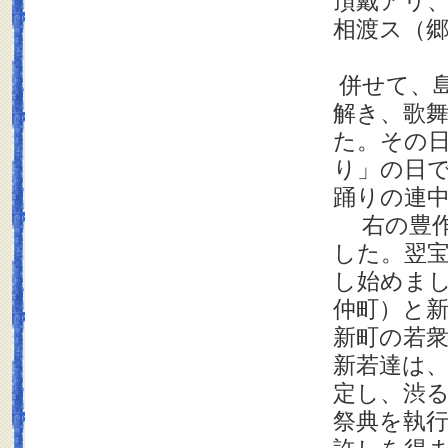
頂戴アリ
相渡ス（郷
併せて、
解き、歌
た。その
り」の日
踊りの連
右の豊作
した。翌
し始めま
仲町）と
新町の若
新若達は
定し、渋
祭典を執