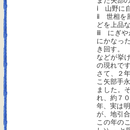
また矢部
ⅰ 山野に
ⅱ 世相を
どを上品
ⅲ にぎ
にかなっ
き回す。
などが挙
の現れで
さて、２
こ矢部手
ました。
れ、約７
年、実は
が、地引
この年のこ