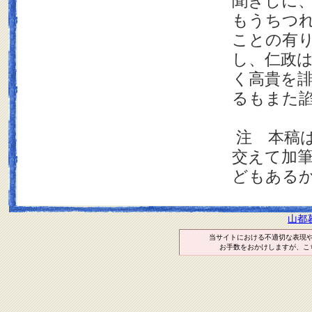
聞きしに
もうちつ
ことの有
し、仁政
く高貴を
るもまた
注 本稿
交えて加
どもある
山都
当サイトにおける不適切な表現
お手数をおかけしますが、こ