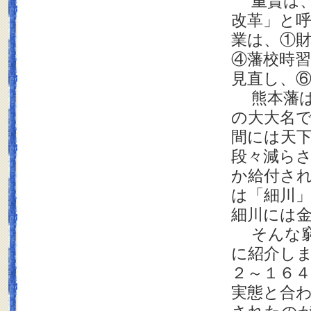
重賢は、
改革」と
業は、①
④藩校時
見直し、
熊本藩は
の大大名
間には天
段々減ら
か給付さ
は「細川
細川には
そんな窮
に紹介し
２～１６
実態と合