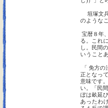
し)）」と
垣塚文兵
のような
宝暦８年
る。これ
し。民間
いうこと
「 免方の
正となっ
意味です
い。「民
ぼは畝延
あったわ