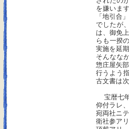
されたのが
を嫌いま
「地引合
でしたが
は、御免
らも一揆
実施を延
そんなな
惣庄屋矢
行うよう
古文書は
宝暦七年
仰付ラレ
宛両社ニ
衛社参ア