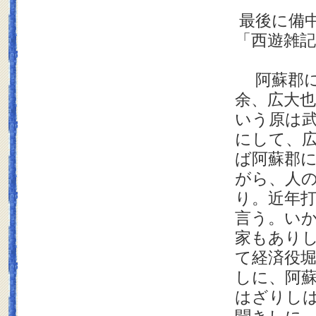
最後に備
「西遊雑
阿蘇郡に
余、広大
いう原は
にして、
ば阿蘇郡
がら、人
り。近年
言う。い
家もあり
て経済役
しに、阿
はざりし