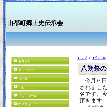
山都町郷土史伝承会
トップ
＞
お知らせ
お知らせ
八朔祭
カレンダー
掲示板
今月６日
されまし
日記
名です。
プロフィール
頂きます
投稿フォーム