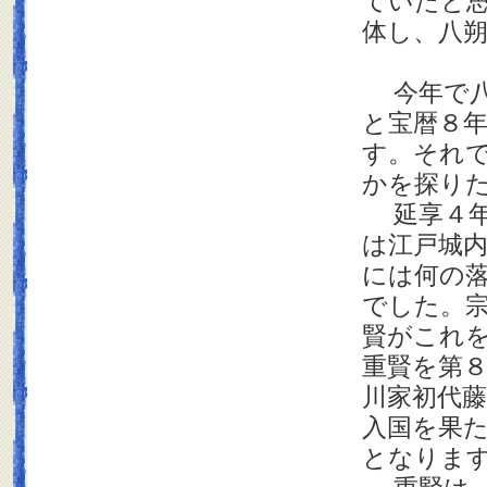
ていたと
体し、八
今年で八
と宝暦８年
す。それ
かを探り
延享４年
は江戸城
には何の
でした。
賢がこれ
重賢を第
川家初代
入国を果
となりま