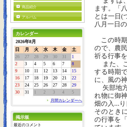
まずは、
ます。「八
商品紹介
とは一日(
アルバム
八月一日
カレンダー
この時期
2026年8月
ので、農
日
月
火
水
木
金
土
祈る行事
26
27
28
29
30
31
1
また、こ
2
3
4
5
6
7
8
する時期
9
10
11
12
13
14
15
16
17
18
19
20
21
22
に、風の
23
24
25
26
27
28
29
矢部地方
30
31
1
2
3
4
5
れ物に御
月間カレンダーへ
畑の入..
そのとき
掲示板
の行事を
最近のコメント