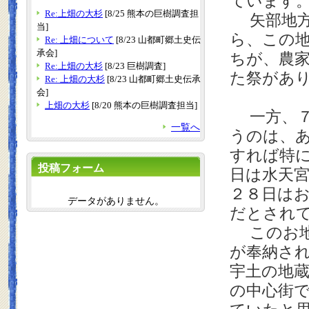
ています
Re:上畑の大杉
[8/25 熊本の巨樹調査担
矢部地方
当]
ら、この
Re: 上畑について
[8/23 山都町郷土史伝
承会]
ちが、農
Re:上畑の大杉
[8/23 巨樹調査]
た祭があ
Re: 上畑の大杉
[8/23 山都町郷土史伝承
会]
上畑の大杉
[8/20 熊本の巨樹調査担当]
一方、７
一覧へ
うのは、
すれば特
投稿フォーム
日は水天
２８日は
データがありません。
だとされ
このお地
が奉納さ
宇土の地
の中心街