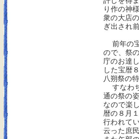
許しを得
り作の神
衆の大店
ぎ出され
前年の宝
ので、祭
庁のお達
した宝暦
八朔祭の
すなわち
通の祭の
なので楽
暦の８月
行われて
云った庶