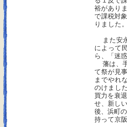
る１反で
裕があり
で課税対
りました
また安永
によって
ら、「迷
藩は、手
て祭が見
までやれ
のけまし
買力を衰
せ、新し
後、浜町
持って京