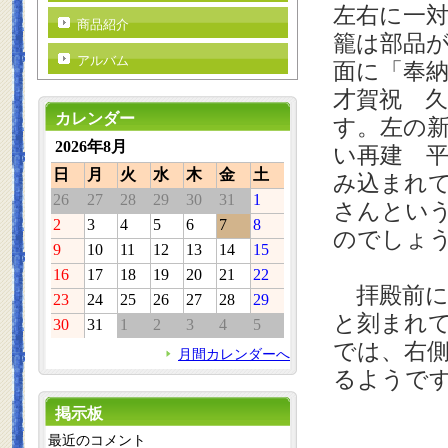
左右に一
商品紹介
籠は部品
アルバム
面に「奉
才賀祝 
カレンダー
す。左の
2026年8月
い再建 
日
月
火
水
木
金
土
み込まれ
26
27
28
29
30
31
1
さんとい
2
3
4
5
6
7
8
のでしょ
9
10
11
12
13
14
15
16
17
18
19
20
21
22
拝殿前に
23
24
25
26
27
28
29
と刻まれ
30
31
1
2
3
4
5
では、右
月間カレンダーへ
るようで
掲示板
最近のコメント