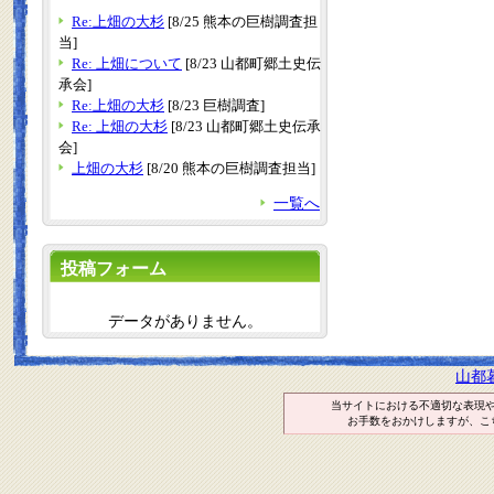
Re:上畑の大杉
[8/25 熊本の巨樹調査担
当]
Re: 上畑について
[8/23 山都町郷土史伝
承会]
Re:上畑の大杉
[8/23 巨樹調査]
Re: 上畑の大杉
[8/23 山都町郷土史伝承
会]
上畑の大杉
[8/20 熊本の巨樹調査担当]
一覧へ
投稿フォーム
データがありません。
山都
当サイトにおける不適切な表現
お手数をおかけしますが、こ