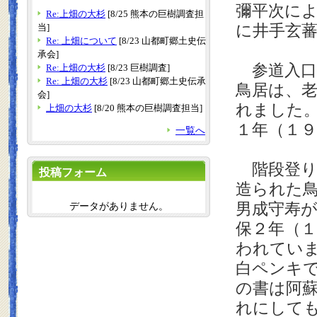
彌平次に
Re:上畑の大杉
[8/25 熊本の巨樹調査担
に井手玄
当]
Re: 上畑について
[8/23 山都町郷土史伝
承会]
参道入口
Re:上畑の大杉
[8/23 巨樹調査]
Re: 上畑の大杉
[8/23 山都町郷土史伝承
鳥居は、
会]
れました
上畑の大杉
[8/20 熊本の巨樹調査担当]
１年（１
一覧へ
階段登り
投稿フォーム
造られた
男成守寿
データがありません。
保２年（
われてい
白ペンキ
の書は阿
れにして