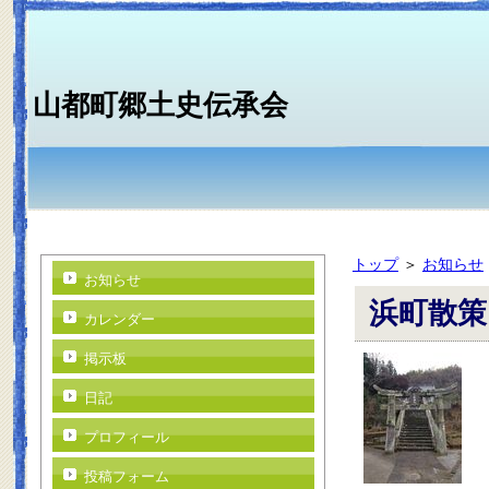
山都町郷土史伝承会
トップ
＞
お知らせ
お知らせ
浜町散策
カレンダー
掲示板
日記
プロフィール
投稿フォーム