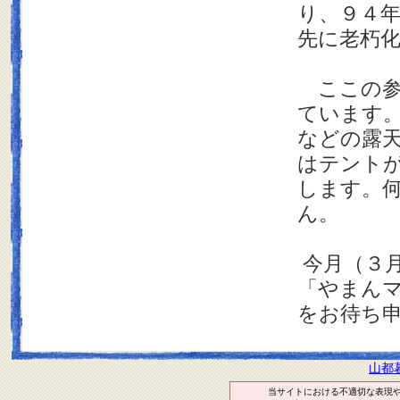
り、９４
先に老朽
ここの参
ています
などの露
はテント
します。
ん。
今月（３
「やまん
をお待ち
山都
当サイトにおける不適切な表現