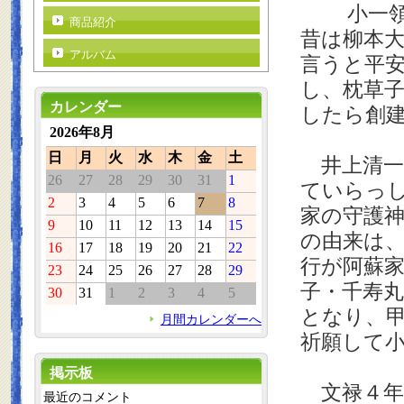
小一領神
商品紹介
昔は柳本
アルバム
言うと平
し、枕草
カレンダー
したら創
2026年8月
日
月
火
水
木
金
土
井上清一
26
27
28
29
30
31
1
ていらっ
2
3
4
5
6
7
8
家の守護
9
10
11
12
13
14
15
の由来は、
16
17
18
19
20
21
22
行が阿蘇
23
24
25
26
27
28
29
子・千寿
30
31
1
2
3
4
5
となり、
月間カレンダーへ
祈願して
掲示板
文禄４年
最近のコメント