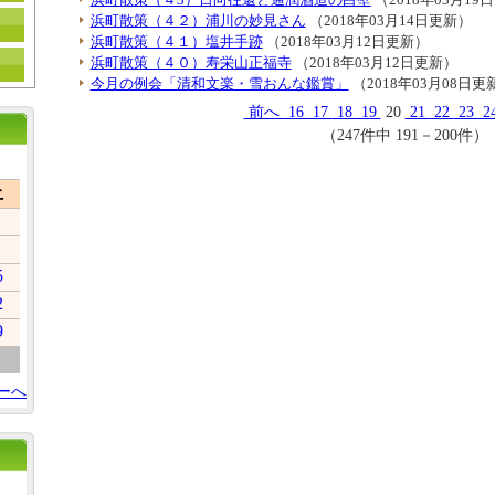
浜町散策（４２）浦川の妙見さん
（2018年03月14日更新）
浜町散策（４１）塩井手跡
（2018年03月12日更新）
浜町散策（４０）寿栄山正福寺
（2018年03月12日更新）
今月の例会「清和文楽・雪おんな鑑賞」
（2018年03月08日更
前へ
16
17
18
19
20
21
22
23
2
（247件中 191－200件）
土
5
2
9
ーへ