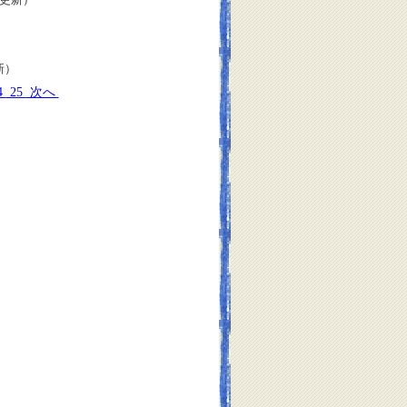
新）
4
25
次へ