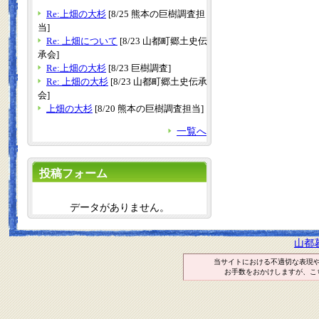
Re:上畑の大杉
[8/25 熊本の巨樹調査担
当]
Re: 上畑について
[8/23 山都町郷土史伝
承会]
Re:上畑の大杉
[8/23 巨樹調査]
Re: 上畑の大杉
[8/23 山都町郷土史伝承
会]
上畑の大杉
[8/20 熊本の巨樹調査担当]
一覧へ
投稿フォーム
データがありません。
山都
当サイトにおける不適切な表現
お手数をおかけしますが、こ