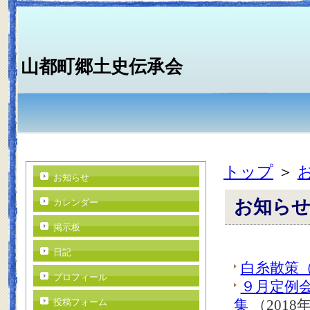
山都町郷土史伝承会
トップ
＞
お知らせ
お知ら
カレンダー
掲示板
日記
白糸散策
プロフィール
９月定例
投稿フォーム
集
（2018