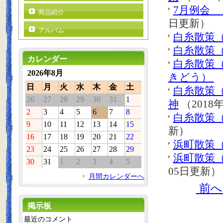
7月例会
商品紹介
日更新）
アルバム
白糸散策
白糸散策
カレンダー
白糸散策
2026年8月
きどう）
（
日
月
火
水
木
金
土
白糸散策
26
27
28
29
30
31
1
神
（2018
2
3
4
5
6
7
8
白糸散策
9
10
11
12
13
14
15
新）
16
17
18
19
20
21
22
浜町散策
23
24
25
26
27
28
29
浜町散策
30
31
1
2
3
4
5
05日更新）
月間カレンダーへ
前
掲示板
最近のコメント