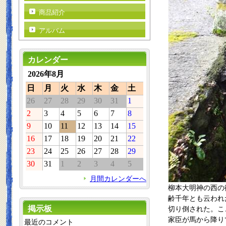
商品紹介
アルバム
カレンダー
2026年8月
日
月
火
水
木
金
土
26
27
28
29
30
31
1
2
3
4
5
6
7
8
9
10
11
12
13
14
15
16
17
18
19
20
21
22
23
24
25
26
27
28
29
30
31
1
2
3
4
5
月間カレンダーへ
柳本大明神の西の
齢千年とも云われ
掲示板
切り倒された。こ
家臣が馬から降り
最近のコメント