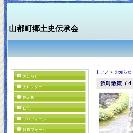
山都町郷土史伝承会
トップ
＞
お知らせ
お知らせ
浜町散策（４
カレンダー
掲示板
日記
プロフィール
投稿フォーム