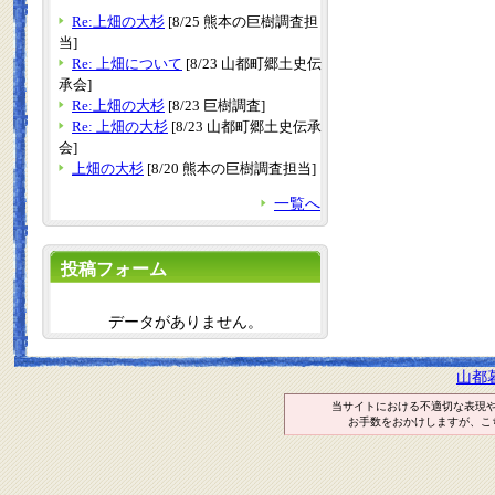
Re:上畑の大杉
[8/25 熊本の巨樹調査担
当]
Re: 上畑について
[8/23 山都町郷土史伝
承会]
Re:上畑の大杉
[8/23 巨樹調査]
Re: 上畑の大杉
[8/23 山都町郷土史伝承
会]
上畑の大杉
[8/20 熊本の巨樹調査担当]
一覧へ
投稿フォーム
データがありません。
山都
当サイトにおける不適切な表現
お手数をおかけしますが、こ