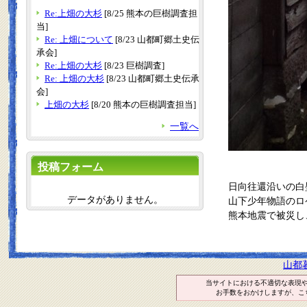
Re:上畑の大杉
[8/25 熊本の巨樹調査担
当]
Re: 上畑について
[8/23 山都町郷土史伝
承会]
Re:上畑の大杉
[8/23 巨樹調査]
Re: 上畑の大杉
[8/23 山都町郷土史伝承
会]
上畑の大杉
[8/20 熊本の巨樹調査担当]
一覧へ
投稿フォーム
日向往還沿いの白
データがありません。
山下少年物語のロ
熊本地震で被災し
山都
当サイトにおける不適切な表現
お手数をおかけしますが、こ