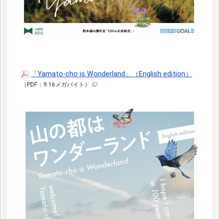
「Yamato-cho is Wonderland」（English edition）
（PDF：9.16メガバイト）