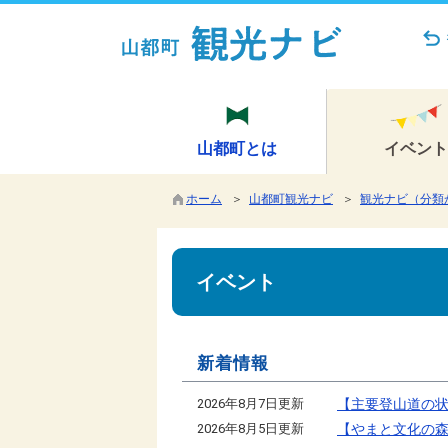
山都町とは
イベント
ホーム
＞
山都町観光ナビ
＞
観光ナビ（分類
イベント
新着情報
2026年8月7日更新
【主要登山道の
2026年8月5日更新
【やまと文化の森