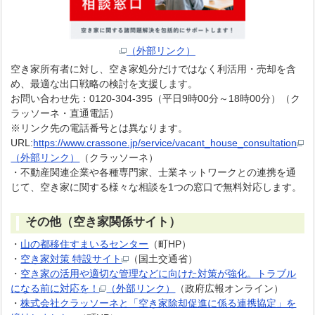
（外部リンク）
空き家所有者に対し、空き家処分だけではなく利活用・売却を含
め、最適な出口戦略の検討を支援します。
お問い合わせ先：0120-304-395（平日9時00分～18時00分）​（ク
ラッソーネ・直通電話）
※リンク先の電話番号とは異なります。
URL:
https://www.crassone.jp/service/vacant_house_consultation
（外部リンク）
（クラッソーネ）​
・不動産関連企業や各種専門家、士業ネットワークとの連携を通
じて、空き家に関する様々な相談を1つの窓口で無料対応します。
その他（空き家関係サイト）
・
山の都移住すまいるセンター
（町HP）
・
空き家対策 特設サイト
（国土交通省）
・
空き家の活用や適切な管理などに向けた対策が強化。トラブル
になる前に対応を！
（外部リンク）
（政府広報オンライン）
・
株式会社クラッソーネと「空き家除却促進に係る連携協定」を