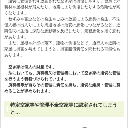
適切に管理されず放置された空き家は損傷しやすく、台風で外
装材や屋根材が飛んだり、地震により倒壊したりする危険性が高
くなります。
ねずみや害虫などの発生やごみの放置による悪臭の発生、不法
侵入者の出入りにより周辺地域の治安の悪化につながるなど、近
隣住民の生活に深刻な悪影響を及ぼしたり、景観悪化を招く恐れ
があります。
また、屋根や外壁の落下、建物の倒壊などで、通行人や近隣の
家屋に損害を与えてしまうと、損害賠償責任を問われる可能性も
あります。
空き家は個人の財産です。
法においても、所有者又は管理者において空き家の適切な管理
を行うよう義務づけられています。
所有者等が自らその管理に責任を持ち、適切な
維持・管理に努
めることが求められます。
特定空家等や管理不全空家等に認定されてしまう
と…