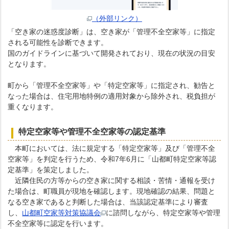
（外部リンク）
「空き家の迷惑度診断」は、空き家が「管理不全空家等」に指定
される可能性を診断できます。
国のガイドラインに基づいて開発されており、現在の状況の目安
となります。
町から「管理不全空家等」や「特定空家等」に指定され、勧告と
なった場合は、住宅用地特例の適用対象から除外され、税負担が
重くなります。
特定空家等や管理不全空家等の認定基準
本町においては、法に規定する「特定空家等」及び「管理不全
空家等」を判定を行うため、令和7年6月に「山都町特定空家等認
定基準」を策定しました。
近隣住民の方等からの空き家に関する相談・苦情・通報を受け
た場合は、町職員が現地を確認します。現地確認の結果、問題と
なる空き家であると判断した場合は、当該認定基準により審査
し、
山都町空家等対策協議会
に諮問しながら、特定空家等や管理
不全空家等に認定を行います。