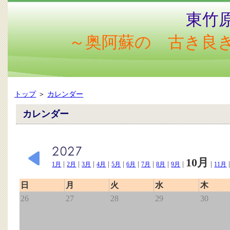
東竹
～奥阿蘇の 古き良
トップ
＞
カレンダー
カレンダー
10月
|
|
|
|
|
|
|
|
|
|
1月
2月
3月
4月
5月
6月
7月
8月
9月
11月
日
月
火
水
木
26
27
28
29
30