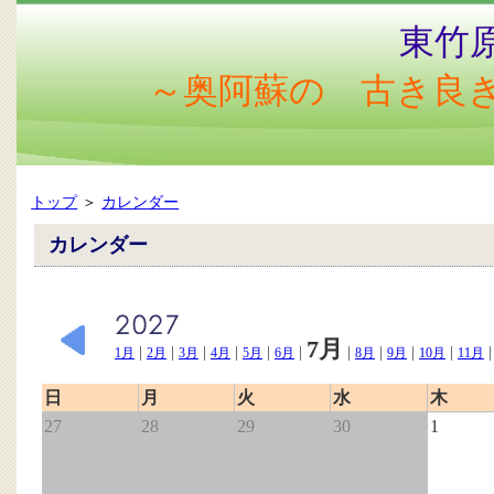
東竹
～奥阿蘇の 古き良
トップ
＞
カレンダー
カレンダー
7月
|
|
|
|
|
|
|
|
|
|
1月
2月
3月
4月
5月
6月
8月
9月
10月
11月
日
月
火
水
木
27
28
29
30
1