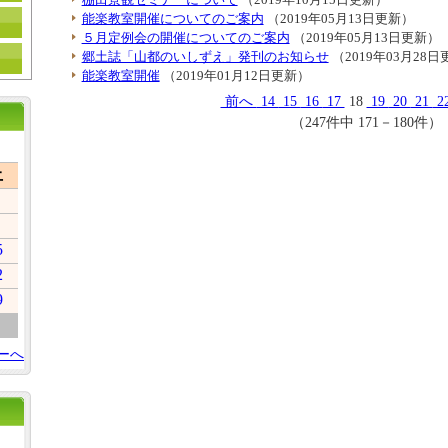
能楽教室開催についてのご案内
（2019年05月13日更新）
５月定例会の開催についてのご案内
（2019年05月13日更新）
郷土誌「山都のいしずえ」発刊のお知らせ
（2019年03月28
能楽教室開催
（2019年01月12日更新）
前へ
14
15
16
17
18
19
20
21
2
（247件中 171－180件）
土
5
2
9
ーへ