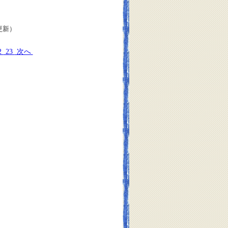
日更新）
2
23
次へ