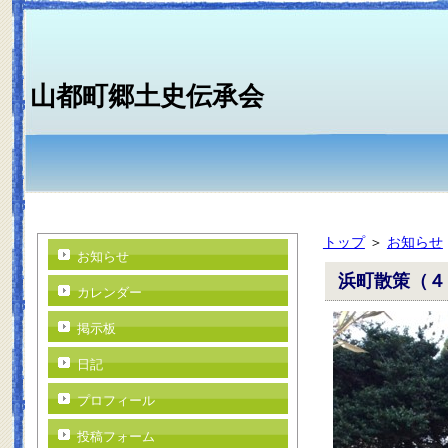
山都町郷土史伝承会
トップ
＞
お知らせ
お知らせ
浜町散策（４
カレンダー
掲示板
日記
プロフィール
投稿フォーム