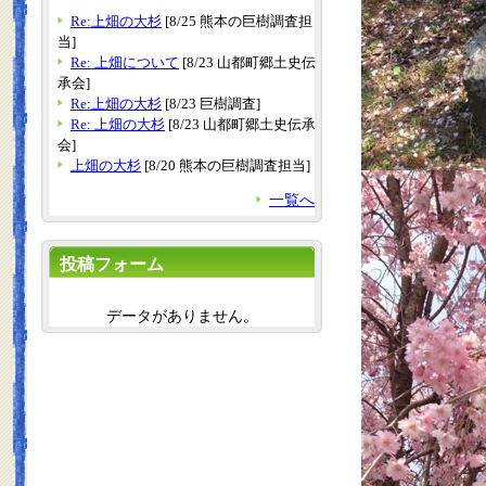
Re:上畑の大杉
[8/25 熊本の巨樹調査担
当]
Re: 上畑について
[8/23 山都町郷土史伝
承会]
Re:上畑の大杉
[8/23 巨樹調査]
Re: 上畑の大杉
[8/23 山都町郷土史伝承
会]
上畑の大杉
[8/20 熊本の巨樹調査担当]
一覧へ
投稿フォーム
データがありません。