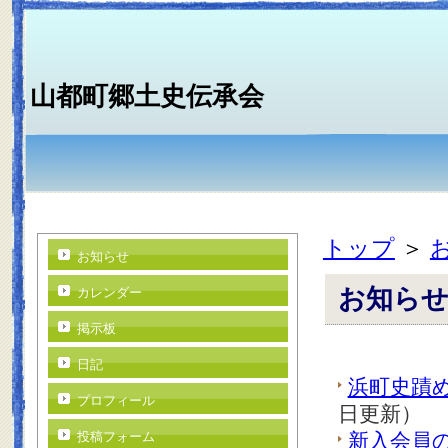
山都町郷土史伝承会
トップ
＞
お知らせ
お知ら
カレンダー
掲示板
日記
浜町史
プロフィール
日更新）
投稿フォーム
新入会員