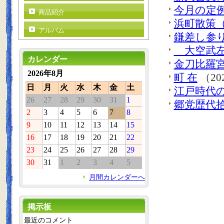
今月の定
商品紹介
浜町散策
アルバム
鎌差し参
大空武左
カレンダー
金刀比羅
2026年8月
町 在
（20
日
月
火
水
木
金
土
江戸時代
26
27
28
29
30
31
1
郷党歴代拾
2
3
4
5
6
7
8
9
10
11
12
13
14
15
16
17
18
19
20
21
22
23
24
25
26
27
28
29
30
31
1
2
3
4
5
月間カレンダーへ
掲示板
最近のコメント