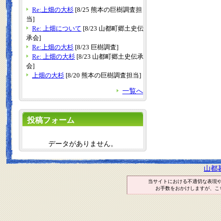
Re:上畑の大杉
[8/25 熊本の巨樹調査担
当]
Re: 上畑について
[8/23 山都町郷土史伝
承会]
Re:上畑の大杉
[8/23 巨樹調査]
Re: 上畑の大杉
[8/23 山都町郷土史伝承
会]
上畑の大杉
[8/20 熊本の巨樹調査担当]
一覧へ
投稿フォーム
データがありません。
山都
当サイトにおける不適切な表現
お手数をおかけしますが、こ