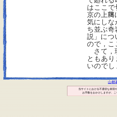
で廻れる
はここで
京の上﨟
気にしな
ち並ぶ奇
説」につ
ので，こ
さて，現
ともあり
いので
山都
当サイトにおける不適切な表現
お手数をおかけしますが、こ