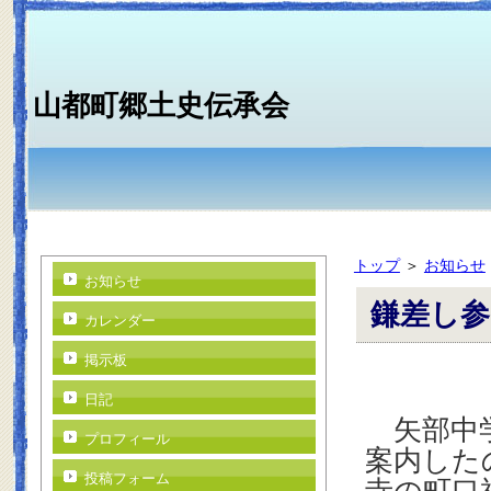
山都町郷土史伝承会
トップ
＞
お知らせ
お知らせ
鎌差し参
カレンダー
掲示板
日記
矢部中学
プロフィール
案内した
投稿フォーム