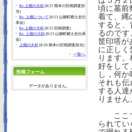
は５月２
Re:上畑の大杉
[8/25 熊本の巨樹調査担
頃に墓前
当]
着て、縄
Re: 上畑について
[8/23 山都町郷土史伝
承会]
すると、
Re:上畑の大杉
[8/23 巨樹調査]
るのです
Re: 上畑の大杉
[8/23 山都町郷土史伝承
会]
筐印塔が
上畑の大杉
[8/20 熊本の巨樹調査担当]
に正しく
一覧へ
ります。
好をして
投稿フォーム
し，何か
それも伝
データがありません。
する人達
りません
ここで
られてい