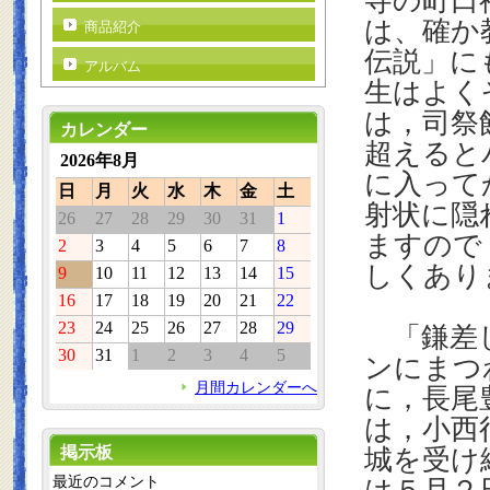
寺の町口
は、確か
商品紹介
伝説」に
アルバム
生はよく
は，司祭
カレンダー
超えると
2026年8月
に入って
日
月
火
水
木
金
土
射状に隠
26
27
28
29
30
31
1
ますので
2
3
4
5
6
7
8
しくあり
9
10
11
12
13
14
15
16
17
18
19
20
21
22
23
24
25
26
27
28
29
「鎌差し
30
31
1
2
3
4
5
ンにまつ
月間カレンダーへ
に，長尾
は，小西
掲示板
城を受け
最近のコメント