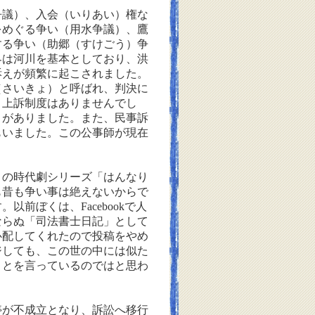
議）、入会（いりあい）権な
をめぐる争い（用水争議）、鷹
する争い（助郷（すけごう）争
界は河川を基本としており、洪
訴えが頻繁に起こされました。
（さいきょ）と呼ばれ、判決に
。上訴制度はありませんでし
』がありました。また、民事訴
もいました。この公事師が現在
の時代劇シリーズ「はんなり
も昔も争い事は絶えないからで
す。以前ぼくは、
Facebook
で人
ならぬ「司法書士日記」として
心配してくれたので投稿をやめ
ジしても、この世の中には似た
ことを言っているのではと思わ
が不成立となり、訴訟へ移行