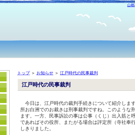
山都
トップ
＞
お知らせ
＞
江戸時代の民事裁判
江戸時代の民事裁判
今日は、江戸時代の裁判手続きについて紹介します
所お白洲でのお裁きは刑事裁判ですね。このような
ます。一方、民事訴訟の事は公事（くじ）出入筋と
であればその役所、またがる場合は評定所（寺社奉
しきりました。