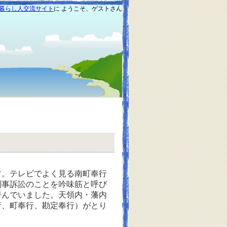
暮らし人交流サイト
に ようこそ、ゲストさん
。テレビでよく見る南町奉行
刑事訴訟のことを吟味筋と呼び
呼んでいました。天領内・藩内
行、町奉行、勘定奉行）がとり