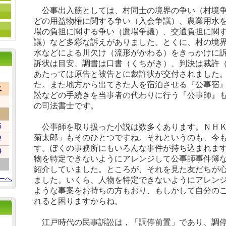
公事出入筋としては、村同士の境界の争い（村境争
どの用益物権に関する争い（入会争議）、農業用水
場の負担に関する争い（鷹場争議）、交通負担に関
議）など多彩な訴えがありました。とくに、村の境
水などによる川欠け（流形がかわる）をきっかけに
訴状は目安、調書は口書（くちがき）、判決は裁許
あたっては原告と被告とに裁許状が交付されました
た。また地方から出てきた人を宿泊させる『公事宿
土
訟などの手続きを当事者の代わりに行う『公事師』
の司法書士です。
5
公事師を取り扱った小説は数多くあります。ＮＨＫ
菊太郎」もそのひとつですね。それというのも、今
2
す。ぼくの事務所にもいろんな事件が持ち込まれま
9
物を特定できないようにアレンジして公事師事件簿
紹介していました。ところが、それを見た友だちが
ーへ
ました。いくら、人物を特定できないようにアレン
ような事案をお持ちの方もおり、もしかして自分の
れると困りますからね。
江戸時代の民事訴訟は，「調停前置」であり、調停