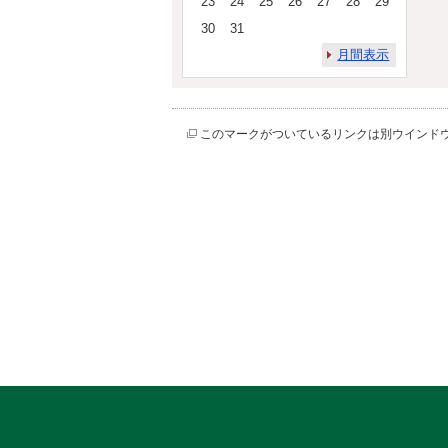
23
24
25
26
27
28
29
30
31
月間表示
このマークがついているリンクは別ウインド