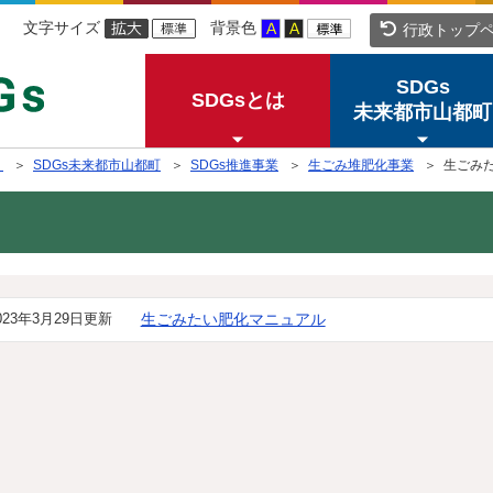
文字サイズ
背景色
行政トップ
SDGs
SDGsとは
未来都市山都町
）
＞
SDGs未来都市山都町
＞
SDGs推進事業
＞
生ごみ堆肥化事業
＞ 生ごみ
023年3月29日更新
生ごみたい肥化マニュアル