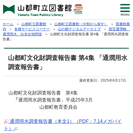
ホーム
＞
山都町立図書館
＞
山都町立図書館（分類から探す）
＞
図書館案
内
＞
各種サービスコーナー
＞
山の都デジタルアーカイブ
＞
国宝通潤橋、
通潤用水、白糸台地関係
＞ 山都町文化財調査報告書 第4集 「通潤用水調査報
告書」
山都町文化財調査報告書 第4集 「通潤用水
調査報告書」
最終更新日：
2025年6月17日
山都町文化財調査報告書 第4集
「
通潤用水調査報告書」平成25年3月
山都町教育委員会
通潤用水調査報告書（本文1）（PDF：7.14メガバイ
ト）