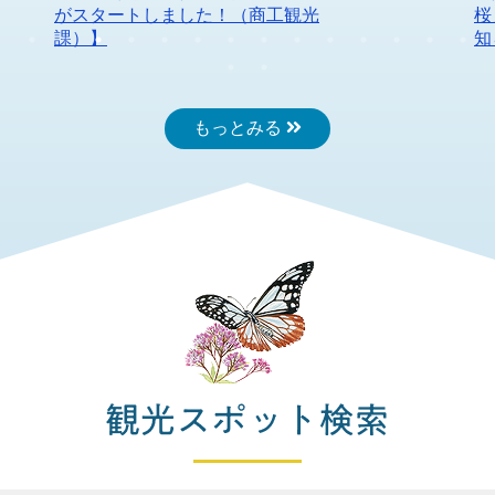
がスタートしました！（商工観光
桜
課）】
知
もっとみる