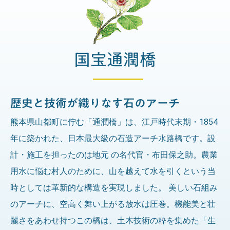
熊本県山都町に佇む「通潤橋」は、江戸時代末期・1854
年に築かれた、日本最大級の石造アーチ水路橋です。設
計・施工を担ったのは地元 の名代官・布田保之助。農業
用水に悩む村人のために、山を越えて水を引くという当
時としては革新的な構造を実現しました。 美しい石組み
のアーチに、空高く舞い上がる放水は圧巻。機能美と壮
麗さをあわせ持つこの橋は、土木技術の粋を集めた「生