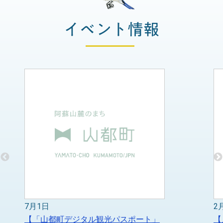
7月1日
2
【「山都町デジタル観光パスポート」
【