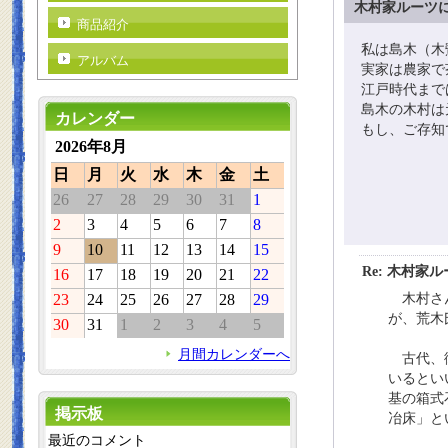
木村家ルーツ
商品紹介
私は島木（木
アルバム
実家は農家で
江戸時代まで
島木の木村は
カレンダー
もし、ご存知
2026年8月
日
月
火
水
木
金
土
26
27
28
29
30
31
1
2
3
4
5
6
7
8
9
10
11
12
13
14
15
Re: 木村家
16
17
18
19
20
21
22
23
24
25
26
27
28
29
木村さん
が、荒木
30
31
1
2
3
4
5
月間カレンダーへ
古代、御
いるとい
基の箱式
掲示板
冶床」と
最近のコメント