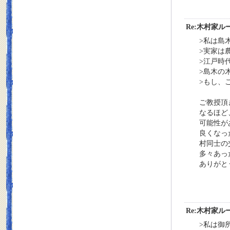
Re:木村家
>私は島
>実家は
>江戸時
>島木の
>もし、
ご教授頂
なるほど
可能性が
良くなっ
村同士の
多々あっ
ありがと
Re:木村家
>私は御