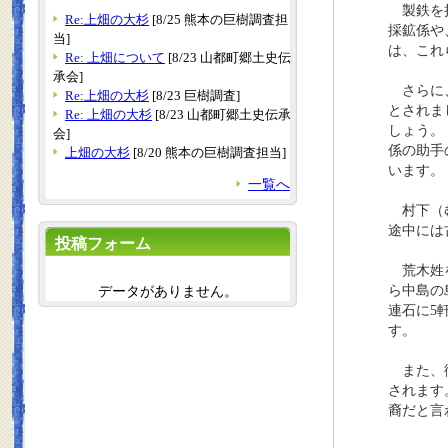
製鉄を担
Re:上畑の大杉
[8/25 熊本の巨樹調査担
採鉱係や
当]
は、これ
Re: 上畑について
[8/23 山都町郷土史伝
承会]
さらに、
Re:上畑の大杉
[8/23 巨樹調査]
とされま
Re: 上畑の大杉
[8/23 山都町郷土史伝承
しょう。
会]
係の助手
上畑の大杉
[8/20 熊本の巨樹調査担当]
います。
一覧へ
村下（む
途中には
投稿フォーム
荒木姓を
データがありません。
ら中島の
連石に5
す。
また、御
されます
裔だと言