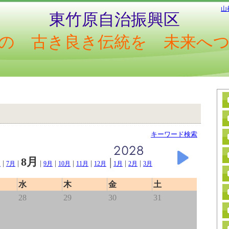
山
東竹原自治振興区
の 古き良き伝統を 未来へ
キーワード検索
8月
|
|
|
|
|
|
|
|
|
月
7月
9月
10月
11月
12月
1月
2月
3月
水
木
金
土
28
29
30
31