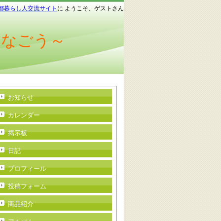
都暮らし人交流サイト
に ようこそ、ゲストさん
つなごう～
お知らせ
カレンダー
掲示板
日記
プロフィール
投稿フォーム
商品紹介