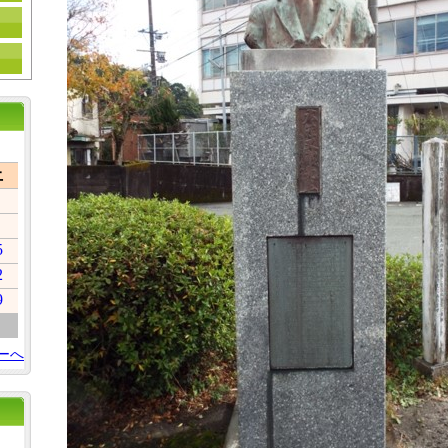
土
5
2
9
ーへ