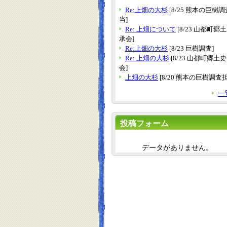
Re:上畑の大杉
[8/25 熊本の巨樹
当]
Re: 上畑について
[8/23 山都町郷
承会]
Re:上畑の大杉
[8/23 巨樹調査]
Re: 上畑の大杉
[8/23 山都町郷土
会]
上畑の大杉
[8/20 熊本の巨樹調査
一
投稿フォーム
データがありません。