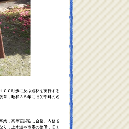
１００町歩に及ぶ造林を実行する
褒章，昭和３５年に旧矢部町の名
卒業，高等官試験に合格。内務省
なり，上水道や市電の整備，旧１