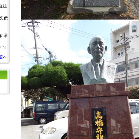
調査担
土史伝
史伝承
担当]
覧へ