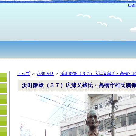
山都
トップ
＞
お知らせ
＞
浜町散策（３７）広津又藏氏・高橋守
浜町散策（３７）広津又藏氏・高橋守雄氏胸