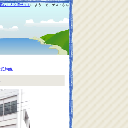
暮らし人交流サイト
に ようこそ、ゲストさん
雄氏胸像
像