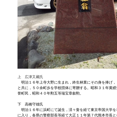
上 広津又藏氏
明治１６年上寺大野に生まれ，終生林業にその身を捧げ，
と共に，５０余町歩を学校団体に寄贈する。昭和３１年黄綬
誉町民，昭和４０年勲五等瑞宝章叙勲。
下 高橋守雄氏
明治１６年に浜町にて誕生，済々黌を経て東京帝国大学を
に入り，各県の警察部長等経て大正１１年第７代熊本市長と