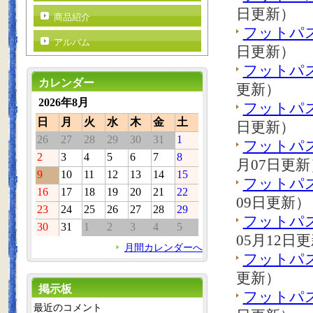
日更新）
商品紹介
フットパ
アルバム
日更新）
フットパ
カレンダー
更新）
2026年8月
フットパ
日
月
火
水
木
金
土
日更新）
26
27
28
29
30
31
1
フットパ
2
3
4
5
6
7
8
月07日更新
9
10
11
12
13
14
15
フットパ
16
17
18
19
20
21
22
09日更新）
23
24
25
26
27
28
29
フットパ
30
31
1
2
3
4
5
05月12日
月間カレンダーへ
フットパ
更新）
掲示板
フットパ
最近のコメント