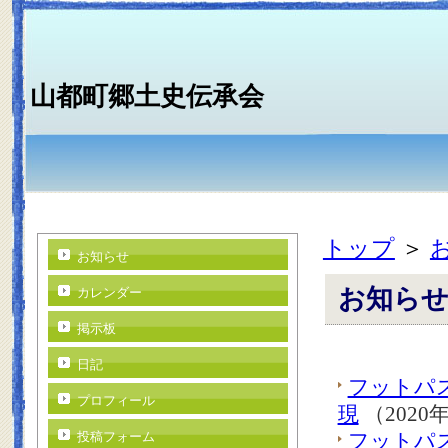
山都町郷土史伝承会
トップ
＞
お知らせ
お知ら
カレンダー
掲示板
日記
フットパ
プロフィール
現
（2020
投稿フォーム
フットパ